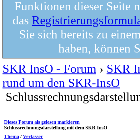
Funktionen dieser Seite 
das
Registrierungsformul
Sie sich bereits zu einem
haben, können S
SKR InsO - Forum
›
SKR I
rund um den SKR-InsO
Schlussrechnungsdarstell
Dieses Forum als gelesen markieren
Schlussrechnungsdarstellung mit dem SKR InsO
Thema
/
Verfasser