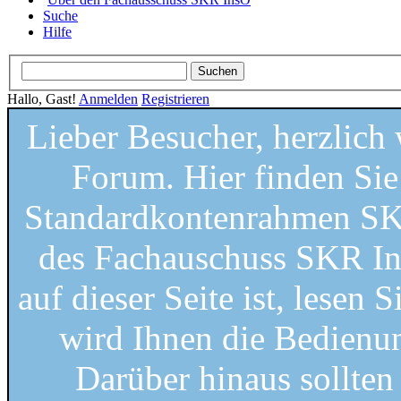
Suche
Hilfe
Hallo, Gast!
Anmelden
Registrieren
Lieber Besucher, herzlic
Forum. Hier finden Si
Standardkontenrahmen SKR
des Fachauschuss SKR Ins
auf dieser Seite ist, lesen S
wird Ihnen die Bedienung
Darüber hinaus sollten 